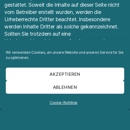
gestattet. Soweit die Inhalte auf dieser Seite nicht
vom Betreiber erstellt wurden, werden die
Urheberrechte Dritter beachtet. Insbesondere
werden Inhalte Dritter als solche gekennzeichnet.
Sollten Sie trotzdem auf eine
Urheberrechtsverletzung aufmerksam werden,
bitten wir um einen entsprechenden Hinweis. Bei
Wir verwenden Cookies, um unsere Website und unseren Service für Sie
Bekanntwerden von Rechtsverletzungen werden
zu optimieren.
wir derartige Inhalte umgehend entfernen.
AKZEPTIEREN
ABLEHNEN
Cookie-Richtlinie