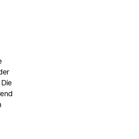
e
der
 Die
rend
n