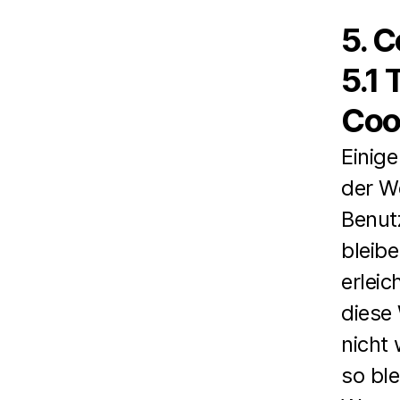
5. 
5.1 
Coo
Einige
der W
Benutz
bleib
erleic
diese
nicht 
so ble