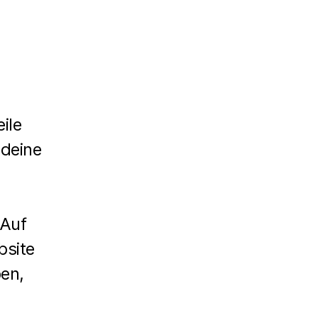
ile
 deine
 Auf
bsite
ben,