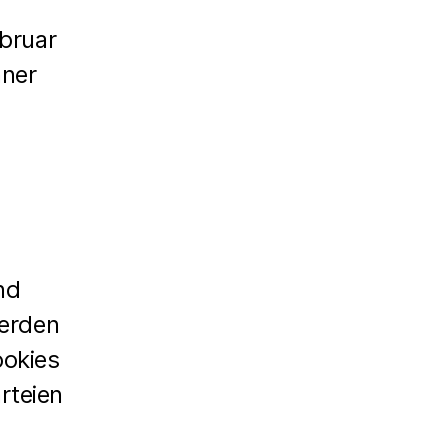
ebruar
hner
nd
werden
ookies
rteien