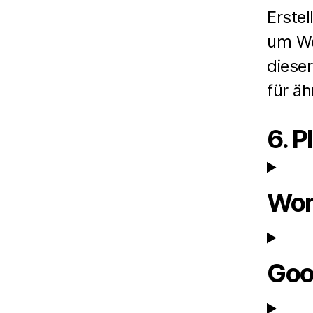
Erste
um We
diese
für ä
6. P
Wor
Goo