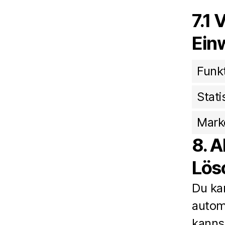
7.1 
Ein
Funk
Stati
Mark
8. 
Lös
Du ka
autom
kanns