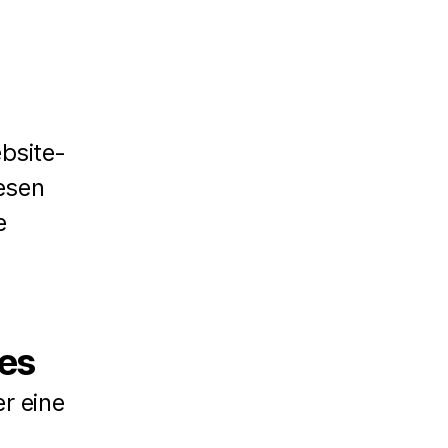
bsite-
iesen
e
ies
r eine