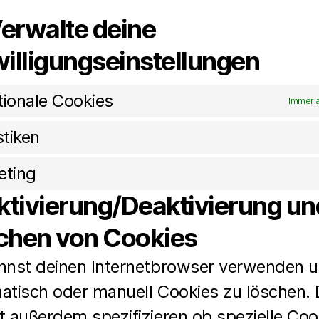
Verwalte deine
willigungseinstellungen
tionale Cookies
Immer a
stiken
eting
Aktivierung/Deaktivierung un
chen von Cookies
nnst deinen Internetbrowser verwenden 
atisch oder manuell Cookies zu löschen.
t außerdem spezifizieren ob spezielle Coo