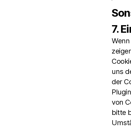
Son
7. E
Wenn 
zeigen
Cookie
uns de
der C
Plugi
von C
bitte
Umstän