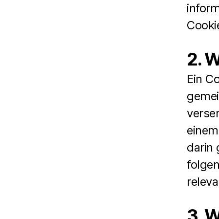
infor
Cooki
2. 
Ein Co
gemei
verse
einem
darin
folge
releva
3. W