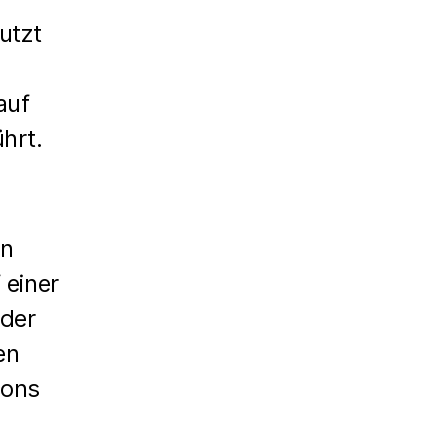
utzt
auf
hrt.
in
 einer
 der
en
cons