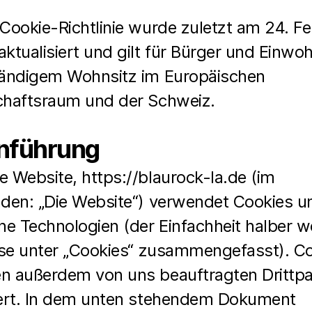
Cookie-Richtlinie wurde zuletzt am 24. F
ktualisiert und gilt für Bürger und Einwo
tändigem Wohnsitz im Europäischen
chaftsraum und der Schweiz.
inführung
e Website,
https://blaurock-la.de
(im
nden: „Die Website“) verwendet Cookies u
che Technologien (der Einfachheit halber 
iese unter „Cookies“ zusammengefasst). C
n außerdem von uns beauftragten Drittpa
iert. In dem unten stehendem Dokument