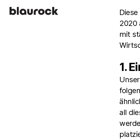
Diese 
2020 a
mit s
Wirts
1. E
Unser
folge
ähnli
all d
werde
platz