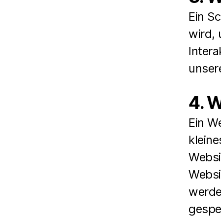
Ein S
wird,
Intera
unser
4. 
Ein We
kleine
Websi
Websi
werde
gespe